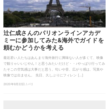
辻仁成さんのパリオンラインアカデ
ミーに参加してみた&海外でガイドを
頼むかどうかを考える
最近若い人たちはあんまり海外旅行に興味ない人が多くて、映像
で観りゃいいじやん！と思うみたいだけど・・♪やっぱり行ってみ
たそこの空気感は大事だと思う。匂いや音、広がり感は、写真や
映像では出ません。 先日、久しぶりにフィレン […]
2020年9月22日 / パリ