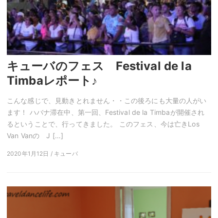
キューバのフェス Festival de la
Timbaレポート♪
こんな感じで、見動きとれません・・この後ろにも大量の人がい
ます！ ハバナ滞在中、第一回、Festival de la Timbaが開催され
るということで、行ってきました。 このフェス、今は亡きLos
Van Vanの J […]
2020年1月12日 / キューバ