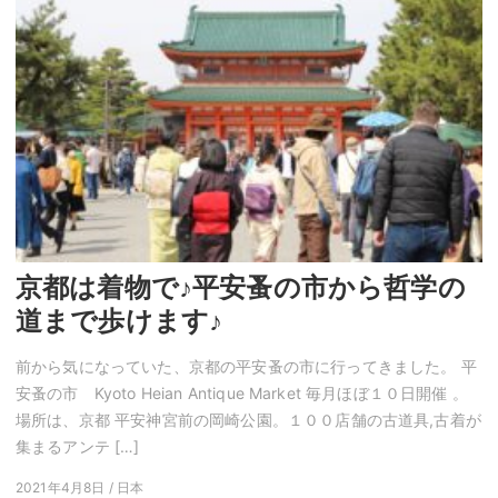
京都は着物で♪平安蚤の市から哲学の
道まで歩けます♪
前から気になっていた、京都の平安蚤の市に行ってきました。 平
安蚤の市 Kyoto Heian Antique Market 毎月ほぼ１０日開催 。
場所は、京都 平安神宮前の岡崎公園。１００店舗の古道具,古着が
集まるアンテ […]
2021年4月8日 / 日本