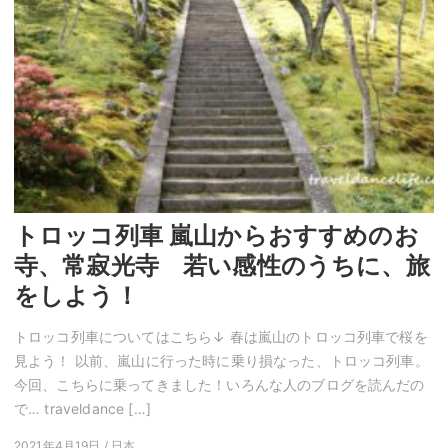
トロッコ列車 嵐山からおすすめのお
寺、常寂光寺 若い感性のうちに、旅
をしよう！
トロッコ列車についてはこちら↓ 春は嵐山のトロッコ列車で桜を
見よう！ 以前、嵐山に行った時に乗り損なった、トロッコ列車。
今回、こちらに乗ってきました！いろんな人のブログを読んだの
で… traveldance […]
2021年4月19日 / 日本