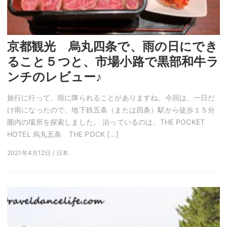
京都観光 烏丸四条で、雨の日にでき
ること５つと、市場小路で黒部和牛ラ
ンチのレビュー♪
旅行に行って、雨に降られることがありますね。今回は、一日だ
け雨になったので、地下鉄五条（または四条）駅から徒歩１５分
圏内の場所を探索しました。 泊っているのは、THE POCKET
HOTEL 烏丸五条 THE POCK […]
2021年4月12日 / 日本